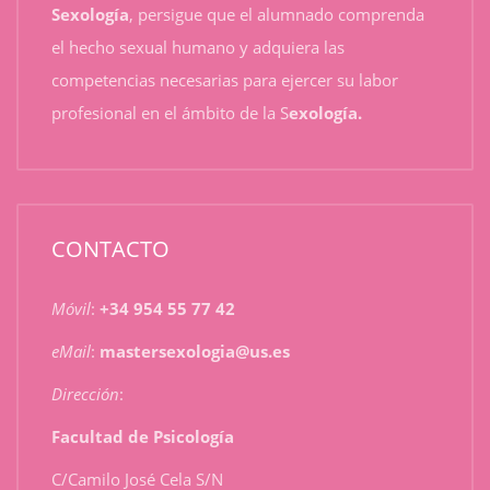
Sexología
, persigue que el alumnado comprenda
el hecho sexual humano y adquiera las
competencias necesarias para ejercer su labor
profesional en el ámbito de la S
exología.
CONTACTO
Móvil
:
+34 954 55 77 42
eMail
:
mastersexologia@us.es
Dirección
:
Facultad de Psicología
C/Camilo José Cela S/N