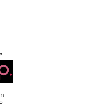
a
ón
lo