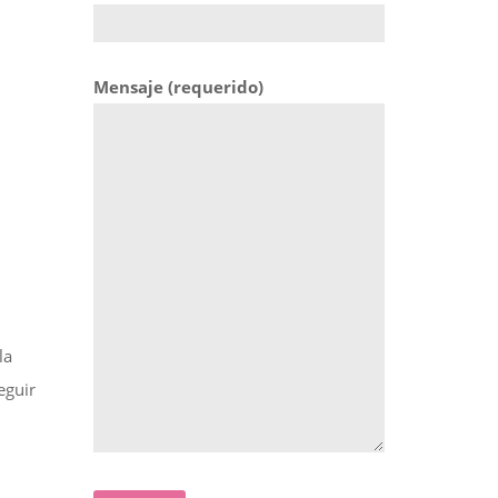
Mensaje (requerido)
la
eguir